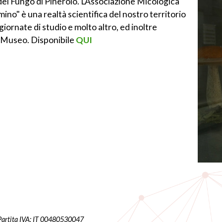
el Fungo di Pinerolo. L'Associazione Micologica
no" è una realtà scientifica del nostro territorio
ornate di studio e molto altro, ed inoltre
l Museo. Disponibile
QUI
 Partita IVA: IT 00480530047