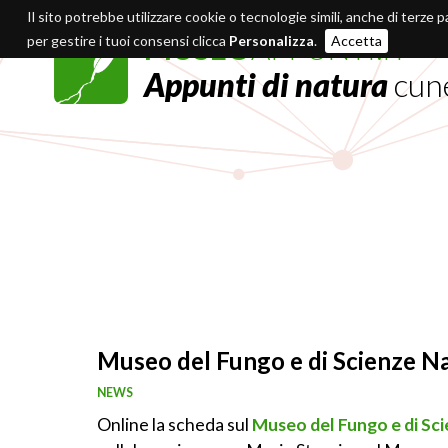
Il sito potrebbe utilizzare cookie o tecnologie simili, anche di terze p
MUSEO
APPUNTI.IT
per gestire i tuoi consensi clicca
Personalizza
.
Accetta
Appunti di natura
cun
Museo del Fungo e di Scienze Na
NEWS
Online la scheda sul
Museo del Fungo e di Sci