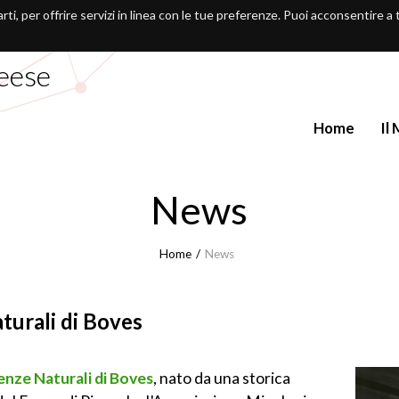
arti, per offrire servizi in linea con le tue preferenze. Puoi acconsentire a
eese
Home
Il
News
Home
News
turali di Boves
enze Naturali di Boves
, nato da una storica