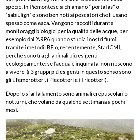
specie. In Piemontese si chiamano “ portafäs” o
“sabiulign” e sono ben noti ai pescatori che li usano
spesso come esca. Vengono raccolti durante i
monitoraggi biologici per la qualità delle acque, per
esempio dall’ARPA quando studia i nostri fiumi
tramite i metodi IBE o, recentemente, StarICMI,
perché sono tra gli animali più esigenti
ecologicamente: se l’acqua è inquinata, non riescono
a viverci (i 3 gruppi più esigenti in questo senso sono
gli Efemerotteri, i Plecotteri e i Tricotteri).
Dopo lo sfarfallamento sono animali crepuscolari o
notturni, che volano da qualche settimana a pochi
mesi.