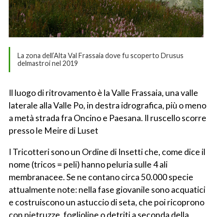
La zona dell’Alta Val Frassaia dove fu scoperto Drusus
delmastroi nel 2019
Il luogo di ritrovamento è la Valle Frassaia, una valle
laterale alla Valle Po, in destra idrografica, più o meno
a metà strada fra Oncino e Paesana. Il ruscello scorre
presso le Meire di Luset
I Tricotteri sono un Ordine di Insetti che, come dice il
nome (tricos = peli) hanno peluria sulle 4 ali
membranacee. Se ne contano circa 50.000 specie
attualmente note: nella fase giovanile sono acquatici
e costruiscono un astuccio di seta, che poi ricoprono
con pietruzze, foglioline o detriti a seconda della