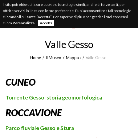
Il sito potrebbe utilizzare cookie o tecnologie simili, anche di terze parti, per
MUSEO
APPUNTI.IT
offrire servizi in linea con le tue preferenze. Puoi acconsentire a tali tecnologie
cliccando il pulsante “Accetta”. Per saperne di più o per gestire i tuoi consensi
Appunti di natura
cuneese
clicca
Personalizza
.
Accetta
Valle Gesso
Home
Il Museo
Mappa ›
Valle Gesso
CUNEO
Torrente Gesso: storia geomorfologica
ROCCAVIONE
Parco fluviale Gesso e Stura