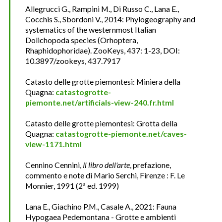
Allegrucci G., Rampini M., Di Russo C., Lana E.,
Cocchis S., Sbordoni V., 2014: Phylogeography and
systematics of the westernmost Italian
Dolichopoda species (Orhoptera,
Rhaphidophoridae). ZooKeys, 437: 1-23, DOI:
10.3897/zookeys, 437.7917
Catasto delle grotte piemontesi: Miniera della
Quagna:
catastogrotte-
piemonte.net/artificials-view-240.fr.html
Catasto delle grotte piemontesi: Grotta della
Quagna:
catastogrotte-piemonte.net/caves-
view-1171.html
Cennino Cennini,
Il libro dell'arte
, prefazione,
commento e note di Mario Serchi, Firenze : F. Le
Monnier, 1991 (2ª ed. 1999)
Lana E., Giachino P.M., Casale A., 2021: Fauna
Hypogaea Pedemontana - Grotte e ambienti