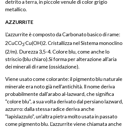
detrito a terra, in piccole venule di color grigio
metallico.
AZZURRITE
L'azzurrite è composto da Carbonato basico di rame:
.
2CuCO
Cu(OH)2. Cristallizza nel Sistema monoclino
3
(2/m). Durezza 3,5-4. Colore blu, come anche lo
striscio (blu chiaro).Si forma per alterazione all'aria
dei minerali di rame (ossidazione).
Viene usato come colorante: il pigmento blu naturale
minerale era noto già nell'antichità. Il nome deriva
probabilmente dall'arabo al-lazward, che significa
"colore blu", a sua volta derivato dal persiano lazward,
azzurro: dalla stessa radice deriva anche
"lapislazzulo", un'altra pietra molto usata in passato
come pigmento blu. L'azzurrite viene chiamata anche