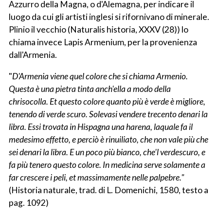
Azzurro della Magna, o d'Alemagna, per indicare il
luogo da cui gli artisti inglesi si rifornivano di minerale.
Plinio il vecchio (Naturalis historia, XXXV (28)) lo
chiama invece Lapis Armenium, per la provenienza
dall'Armenia.
"
D'Armenia viene quel colore che si chiama Armenio.
Questa è una pietra tinta anch'ella a modo della
chrisocolla. Et questo colore quanto più è verde è migliore,
tenendo di verde scuro. Solevasi vendere trecento denari la
libra. Essi trovata in Hispagna una harena, laquale fa il
medesimo effetto, e perciò è rinuiliato, che non vale più che
sei denari la libra. E un poco più bianco, che'l verdescuro, e
fa più tenero questo colore. In medicina serve solamente a
far crescere i peli, et massimamente nelle palpebre."
(Historia naturale, trad. di L. Domenichi, 1580, testo a
pag. 1092)