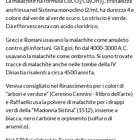
La malachite ha formula CuCO
Cu(OH)
, cristallizza
3
2
anch'essa nel Sistema monoclino (2/m), ha durezza 4 e
colore dal verde al verde scuro. Lo striscio è verde.
Dà effervescenza con acido cloridrico.
Greci e Romani usavano la malachite come amuleto
contro gli infortuni. Gli Egizi, fin dal 4000-3000 A.C.
usavano la malachite come ombretto. Si sono trovate
tracce di malachite anche nelle tombe della IV
Dinastia risalenti a circa 4500 anni fa.
Veniva consigliato nel Rinascimento per i colori di
"arbori e verdure" (Cennino Cennini - Il libro dell'arte)
e Raffaello usa la polvere di malachite per i drappi
verdi della "Madonna Sistina" (1512), insieme a
biacca, nero carbone e orpimento (solfuro di
arsenico).