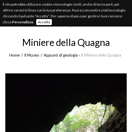
Il sito potrebbe utilizzare cookie o tecnologie simili, anche di terze parti, per
MUSEO
APPUNTI.IT
offrire servizi in linea con le tue preferenze. Puoi acconsentire a tali tecnologie
cliccando il pulsante “Accetta”. Per saperne di più o per gestire i tuoi consensi
Appunti di natura
cuneese
clicca
Personalizza
.
Accetta
Miniere della Quagna
Home
Il Museo
Appunti di geologia ›
Miniere della Quagna