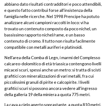
abbiano dato risultati contradditori e poco attendibili,
e questo fatto contribuì forse all'insistenza della
famiglia nelle ricerche. Nel 1998 Prencipe ha potuto
analizzare alcuni campioni raccolti in loco: vi ha
trovato un contenuto composto da poco nichel, un
bassissimo rapporto nichel/rame, e un basso
contenuto di cromo. Il tutto non risulta facilmente
compatibile con metalli auriferi e platinoidi.
Nell'area della Comba di Legn, i marmi del Complesso
calcareo-dolomitico di età triassica contengono livelli
micacei scuri, spessi anche un metro: si tratta di scisti
grafitici con mineralizzazioni di vari metalli, fra cui
piccolissimi granuli di pirite e calcopirite. I livelli
grafitici scuri si possono ancora vedere all'ingresso
della galleria 19 della miniera a quota 775 metri.
La cava a cielo aperto soprastante, a quota 810 metri,