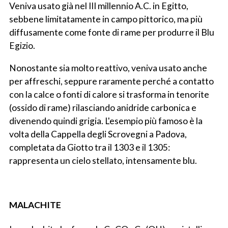
Veniva usato già nel III millennio A.C. in Egitto,
sebbene limitatamente in campo pittorico, ma più
diffusamente come fonte di rame per produrre il Blu
Egizio.
Nonostante sia molto reattivo, veniva usato anche
per affreschi, seppure raramente perché a contatto
con la calce o fonti di calore si trasforma in tenorite
(ossido di rame) rilasciando anidride carbonica e
divenendo quindi grigia. L'esempio più famoso è la
volta della Cappella degli Scrovegni a Padova,
completata da Giotto tra il 1303 e il 1305:
rappresenta un cielo stellato, intensamente blu.
MALACHITE
.