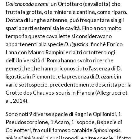
Dolichopoda azami
, un Ortottero (cavalletta) che
frutta la grotte, o le miniere e cantine, come riparo.
Dotata di lunghe antenne, può frequentare sia gli
spazi aperti esterni sia le cavità. Fino a non molto
tempo fa queste cavallette si consideravano
appartenenti alla specie
D. ligustica
, finché Enrico
Lana con Mauro Rampini ed altri ortotterologi
dell'Università di Roma hanno svolto ricerche
genetiche che hanno riconosciuto l'assenza di D.
ligustica in Piemonte, e la presenza di
D. azami
, in
varie sottospecie, precedentemente descritta per la
Grotte des Chauves-souris in Francia (Allegrucci et
al., 2014).
Sono noti 9 diverse specie di Ragni e Opilionidi, 1
Pseudoscorpione, 1 Acaro, 1 Isopode, 8 specie di
Coleotteri, fra cui il famoso carabide
Sphodropsis
ghilianii ghiliannii
, alcuni Isopodi, e altre specie. Il fatto