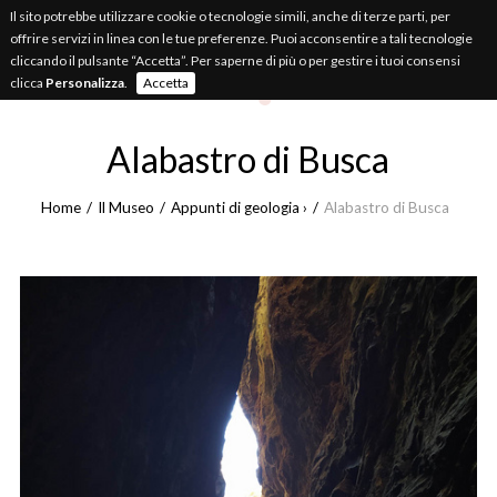
Il sito potrebbe utilizzare cookie o tecnologie simili, anche di terze parti, per
MUSEO
APPUNTI.IT
offrire servizi in linea con le tue preferenze. Puoi acconsentire a tali tecnologie
cliccando il pulsante “Accetta”. Per saperne di più o per gestire i tuoi consensi
Appunti di natura
cuneese
clicca
Personalizza
.
Accetta
Alabastro di Busca
Home
Il Museo
Appunti di geologia ›
Alabastro di Busca